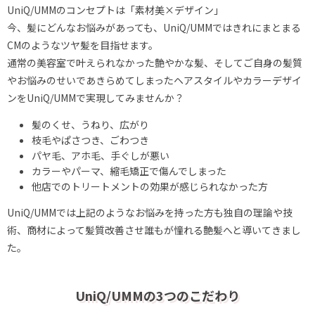
UniQ/UMMのコンセプトは「素材美×デザイン」
今、髪にどんなお悩みがあっても、UniQ/UMMではきれにまとまる
CMのようなツヤ髪を目指せます。
通常の美容室で叶えられなかった艶やかな髪、そしてご自身の髪質
やお悩みのせいで
あきらめてしまったヘアスタイルやカラーデザイ
ンをUniQ/UMMで実現してみませんか？
髪のくせ、うねり、広がり
枝毛やぱさつき、ごわつき
パヤ毛、アホ毛、手ぐしが悪い
カラーやパーマ、縮毛矯正で傷んでしまった
他店でのトリートメントの効果が感じられなかった方
UniQ/UMMでは上記のようなお悩みを持った方も独自の理論や技
術、
商材によって髪質改善させ誰もが憧れる艶髪へと導いてきまし
た。
UniQ/UMMの3つのこだわり